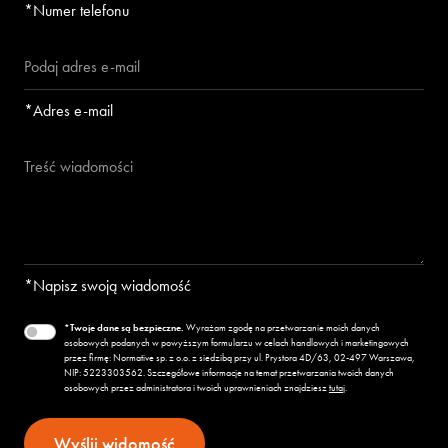
*Numer telefonu
*Adres e-mail
*Napisz swoją wiadomość
*Twoje dane są bezpieczne.
Wyrażam zgodę na przetwarzanie moich danych
osobowych podanych w powyższym formularzu w celach handlowych i marketingowych
przez firmę: Normative sp. z o.o. z siedzibą przy ul. Prystora 4D/63, 02-497 Warszawa,
NIP:
522
330
35
62
. Szczegółowe informacje na temat przetwarzania twoich danych
osobowych przez administratora i twoich uprawnieniach znajdziesz
tutaj
.