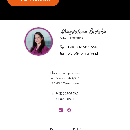
Magdalena Bielska
CEO | Normative
+48 507 505 658
biuro@normative.pl
Normative sp. z o.o.
ul. Prystora 4D/63
02-497 Warszawa
NIP:
522
330
35
62
KRAZ: 31917