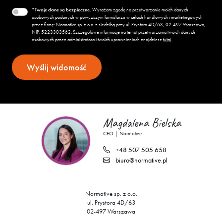
*Twoje dane są bezpieczne.
Wyrażam zgodę na przetwarzanie moich danych
osobowych podanych w powyższym formularzu w celach handlowych i marketingowych
przez firmę: Normative sp. z o.o. z siedzibą przy ul. Prystora 4D/63, 02-497 Warszawa,
NIP:
522
330
35
62
. Szczegółowe informacje na temat przetwarzania twoich danych
osobowych przez administratora i twoich uprawnieniach znajdziesz
tutaj
.
Magdalena Bielska
CEO | Normative
+48 507 505 658
biuro@normative.pl
Normative sp. z o.o.
ul. Prystora 4D/63
02-497 Warszawa