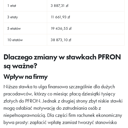
1 etat
3 887,31 zł
3 etaty
11 661,93 zł
5 etatów
19 436,55 zł
10 etatów
38 873,10 zł
Dlaczego zmiany w stawkach PFRON
są ważne?
Wpływ na firmy
Niższa stawka to ulga finansowa szczególnie dla dużych
pracodawców, którzy co miesiąc płacą dziesiątki tysięcy
złotych do PFRON. Jednak z drugiej strony zbyt niskie stawki
mogą osłabiać motywację do zatrudniania osób z
niepełnosprawnością. Dla części firm rachunek ekonomiczny
bywa prosty: zapłacić wpłatę zamiast tworzyć stanowiska