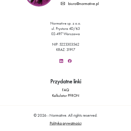
biuro@normative.pl
Normative sp. z o.o.
ul. Prystora 4D/63
02-497 Warszawa
NIP:
522
330
35
62
KRAZ: 31917
Przydatne linki
FAQ
Kalkulator PFRON
© 2026 - Normative. All rights reserved.
Polityka prywatności