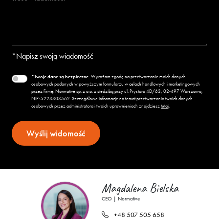
*Napisz swoją wiadomość
*Twoje dane są bezpieczne.
Wyrażam zgodę na przetwarzanie moich danych
osobowych podanych w powyższym formularzu w celach handlowych i marketingowych
przez firmę: Normative sp. z o.o. z siedzibą przy ul. Prystora 4D/63, 02-497 Warszawa,
NIP:
522
330
35
62
. Szczegółowe informacje na temat przetwarzania twoich danych
osobowych przez administratora i twoich uprawnieniach znajdziesz
tutaj
.
Magdalena Bielska
CEO | Normative
+48 507 505 658