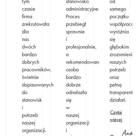
tym
stanowisko
od
czasie
administracyjne.
samego
firma
Proces
początku
zrekrutowała
przebiegł
współpraca
dla
sprawnie
wyróżnia
nas
i
się
dwóch
profesjonalnie,
głębokim
bardzo
a
zrozumieni
dobrych
rekomendowana
naszych
pracowników,
osoba
potrzeb
świetnie
bardzo
oraz
dopasowanych
dobrze
pełną
do
odnalazła
transparentn
stanowisk
się
działań.
i
w
Czytaj
potrzeb
naszej
więcej
naszej
organizacji
organizacji.
i
Anast