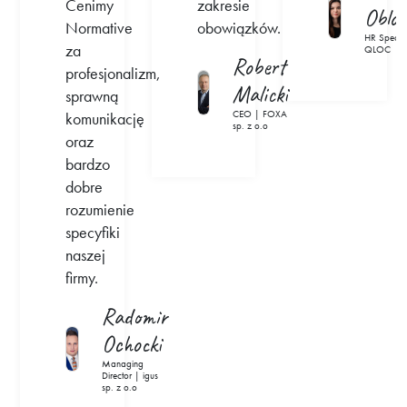
Cenimy
zakresie
Oblo
Normative
obowiązków.
HR Special
za
QLOC
Robert
profesjonalizm,
Malicki
sprawną
CEO | FOXA
komunikację
sp. z o.o
oraz
bardzo
dobre
rozumienie
specyfiki
naszej
firmy.
Radomir
Ochocki
Managing
Director | igus
sp. z o.o