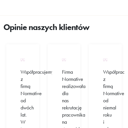
Opinie naszych klientów
Współpracujemy
Firma
Współpracu
z
Normative
z
firmą
realizowała
firmą
Normative
dla
Normative
od
nas
od
dwóch
rekrutację
niemal
lat.
pracownika
roku
W
na
i