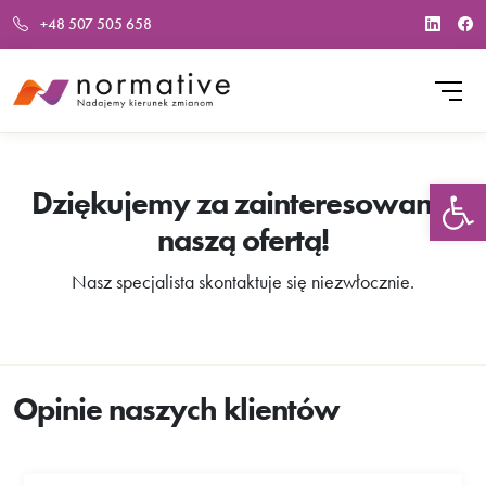
+48 507 505 658
Otwórz p
Dziękujemy za zainteresowanie
naszą ofertą!
Nasz specjalista skontaktuje się niezwłocznie.
Opinie naszych klientów