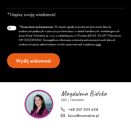
*Napisz swoją wiadomość
*Twoje dane są bezpieczne.
Wyrażam zgodę na przetwarzanie moich danych
osobowych podanych w powyższym formularzu w celach handlowych i marketingowych
przez firmę: Normative sp. z o.o. z siedzibą przy ul. Prystora 4D/63, 02-497 Warszawa,
NIP:
522
330
35
62
. Szczegółowe informacje na temat przetwarzania twoich danych
osobowych przez administratora i twoich uprawnieniach znajdziesz
tutaj
.
Magdalena Bielska
CEO | Normative
+48 507 505 658
biuro@normative.pl