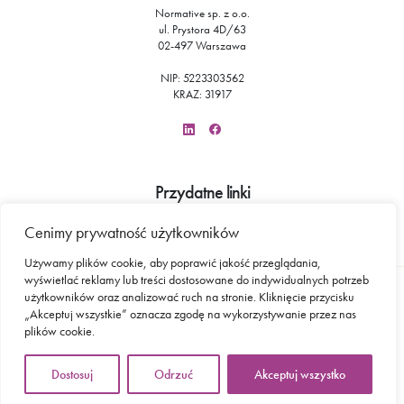
Normative sp. z o.o.
ul. Prystora 4D/63
02-497 Warszawa
NIP:
522
330
35
62
KRAZ: 31917
Przydatne linki
FAQ
Cenimy prywatność użytkowników
Kalkulator PFRON
Używamy plików cookie, aby poprawić jakość przeglądania,
wyświetlać reklamy lub treści dostosowane do indywidualnych potrzeb
użytkowników oraz analizować ruch na stronie. Kliknięcie przycisku
© 2026 - Normative. All rights reserved.
„Akceptuj wszystkie” oznacza zgodę na wykorzystywanie przez nas
Polityka prywatności
plików cookie.
Projekt i realizacja:
Dostosuj
Odrzuć
Akceptuj wszystko