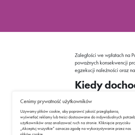
Zaległości we wpłatach na 
poważnych konsekwencji pra
egzekucji należności oraz n
Kiedy dochod
Egzekucja jest ostatecznym
Cenimy prywatność użytkowników
pamiętać, że nie jest to dz
Używamy plików cookie, aby poprawić jakość przeglądania,
rozwiązania sytuacji.
wyświetlać reklamy lub treści dostosowane do indywidualnych potrze
użytkowników oraz analizować ruch na stronie. Kliknięcie przycisku
„Akceptuj wszystkie” oznacza zgodę na wykorzystywanie przez nas
plików cookie.