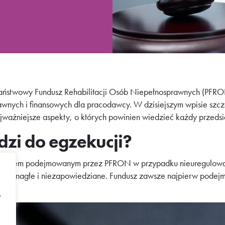
Państwowy Fundusz Rehabilitacji Osób Niepełnosprawnych (PFR
wnych i finansowych dla pracodawcy. W dzisiejszym wpisie sz
ajważniejsze aspekty, o których powinien wiedzieć każdy przedsi
zi do egzekucji?
 krokiem podejmowanym przez PFRON w przypadku nieuregulowa
iałanie nagłe i niezapowiedziane. Fundusz zawsze najpierw pode
b