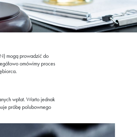
ON) mogą prowadzić do
czegółowo omówimy proces
ębiorca.
nych wpłat. Warto jednak
jmuje próbę polubownego