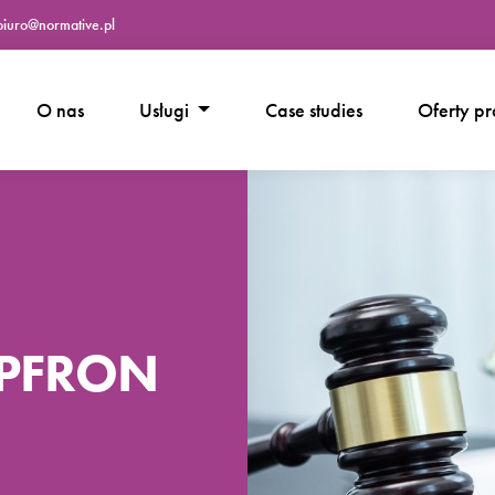
iuro@normative.pl
O nas
Usługi
Case studies
Oferty p
a PFRON