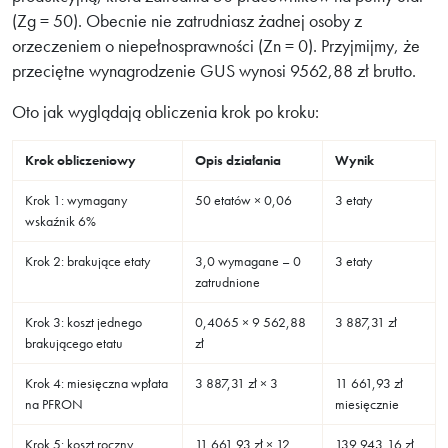
(Zg = 50). Obecnie nie zatrudniasz żadnej osoby z
orzeczeniem o niepełnosprawności (Zn = 0). Przyjmijmy, że
przeciętne wynagrodzenie GUS wynosi 9562,88 zł brutto.
Oto jak wyglądają obliczenia krok po kroku:
Krok obliczeniowy
Opis działania
Wynik
Krok 1: wymagany
50 etatów × 0,06
3 etaty
wskaźnik 6%
Krok 2: brakujące etaty
3,0 wymagane – 0
3 etaty
zatrudnione
Krok 3: koszt jednego
0,4065 × 9 562,88
3 887,31 zł
brakującego etatu
zł
Krok 4: miesięczna wpłata
3 887,31 zł × 3
11 661,93 zł
na PFRON
miesięcznie
Krok 5: koszt roczny
11 661,93 zł × 12
139 943,16 zł