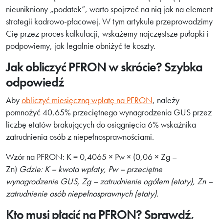
nieunikniony „podatek”, warto spojrzeć na nią jak na element
strategii kadrowo-płacowej. W tym artykule przeprowadzimy
Cię przez proces kalkulacji, wskażemy najczęstsze pułapki i
podpowiemy, jak legalnie obniżyć te koszty.
Jak obliczyć PFRON w skrócie? Szybka
odpowiedź
Aby
obliczyć miesięczną wpłatę na PFRON
, należy
pomnożyć 40,65% przeciętnego wynagrodzenia GUS przez
liczbę etatów brakujących do osiągnięcia 6% wskaźnika
zatrudnienia osób z niepełnosprawnościami.
Wzór na PFRON: K = 0,4065 × Pw × (0,06 × Zg –
Zn)
Gdzie: K – kwota wpłaty, Pw – przeciętne
wynagrodzenie GUS, Zg – zatrudnienie ogółem (etaty), Zn –
zatrudnienie osób niepełnosprawnych (etaty).
Kto musi płacić na PFRON? Sprawdź,