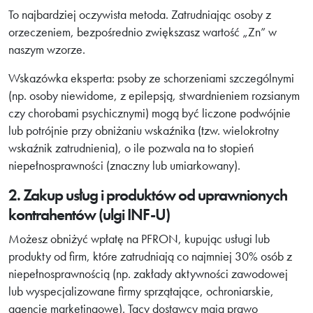
To najbardziej oczywista metoda. Zatrudniając osoby z
orzeczeniem, bezpośrednio zwiększasz wartość „Zn” w
naszym wzorze.
Wskazówka eksperta: psoby ze schorzeniami szczególnymi
(np. osoby niewidome, z epilepsją, stwardnieniem rozsianym
czy chorobami psychicznymi) mogą być liczone podwójnie
lub potrójnie przy obniżaniu wskaźnika (tzw. wielokrotny
wskaźnik zatrudnienia), o ile pozwala na to stopień
niepełnosprawności (znaczny lub umiarkowany).
2. Zakup usług i produktów od uprawnionych
kontrahentów (ulgi INF-U)
Możesz obniżyć wpłatę na PFRON, kupując usługi lub
produkty od firm, które zatrudniają co najmniej 30% osób z
niepełnosprawnością (np. zakłady aktywności zawodowej
lub wyspecjalizowane firmy sprzątające, ochroniarskie,
agencje marketingowe). Tacy dostawcy mają prawo