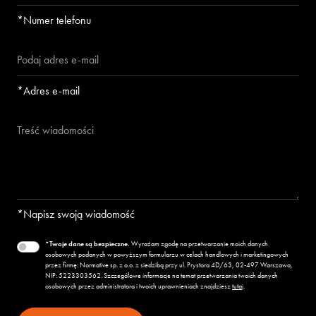
*Numer telefonu
*Adres e-mail
*Napisz swoją wiadomość
*Twoje dane są bezpieczne.
Wyrażam zgodę na przetwarzanie moich danych
osobowych podanych w powyższym formularzu w celach handlowych i marketingowych
przez firmę: Normative sp. z o.o. z siedzibą przy ul. Prystora 4D/63, 02-497 Warszawa,
NIP:
522
330
35
62
. Szczegółowe informacje na temat przetwarzania twoich danych
osobowych przez administratora i twoich uprawnieniach znajdziesz
tutaj
.