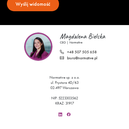
Magdalena Bielska
CEO | Normative
+48 507 505 658
biuro@normative.pl
Normative sp. z o.o.
ul. Prystora 4D/63
02-497 Warszawa
NIP:
522
330
35
62
KRAZ: 31917