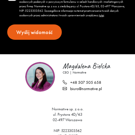
osobowych podanych w powyższym formularzu w celach handlowych i marketingowych
przez firmę: Normative sp. z o.o. z siedzibą przy ul. Prystora 4D/63, 02-497 Warszawa,
NIP:
522
330
35
62
. Szczegółowe informacje na temat przetwarzania twoich danych
osobowych przez administratora i twoich uprawnieniach znajdziesz
tutaj
.
Magdalena Bielska
CEO | Normative
+48 507 505 658
biuro@normative.pl
Normative sp. z o.o.
ul. Prystora 4D/63
02-497 Warszawa
NIP:
522
330
35
62