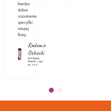
bardzo
dobre
rozumienie
specyfiki
naszej
firmy.
Radomir
Ochocki
Managing
Director | igus
sp. z o.o