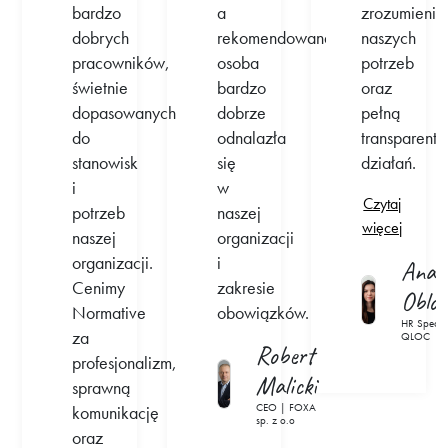
bardzo
a
zrozumieni
dobrych
rekomendowana
naszych
pracowników,
osoba
potrzeb
świetnie
bardzo
oraz
dopasowanych
dobrze
pełną
do
odnalazła
transparentn
stanowisk
się
działań.
i
w
Czytaj
potrzeb
naszej
więcej
naszej
organizacji
organizacji.
i
Anast
Cenimy
zakresie
Oblo
Normative
obowiązków.
HR Special
za
QLOC
Robert
profesjonalizm,
Malicki
sprawną
CEO | FOXA
komunikację
sp. z o.o
oraz