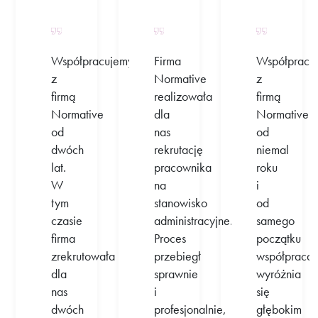
Współpracujemy
Firma
Współpracu
z
Normative
z
firmą
realizowała
firmą
Normative
dla
Normative
od
nas
od
dwóch
rekrutację
niemal
lat.
pracownika
roku
W
na
i
tym
stanowisko
od
czasie
administracyjne.
samego
firma
Proces
początku
zrekrutowała
przebiegł
współpraca
dla
sprawnie
wyróżnia
nas
i
się
dwóch
profesjonalnie,
głębokim