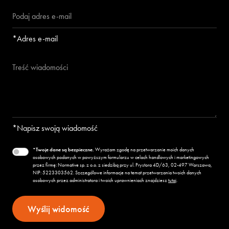
*Adres e-mail
*Napisz swoją wiadomość
*Twoje dane są bezpieczne.
Wyrażam zgodę na przetwarzanie moich danych
osobowych podanych w powyższym formularzu w celach handlowych i marketingowych
przez firmę: Normative sp. z o.o. z siedzibą przy ul. Prystora 4D/63, 02-497 Warszawa,
NIP:
522
330
35
62
. Szczegółowe informacje na temat przetwarzania twoich danych
osobowych przez administratora i twoich uprawnieniach znajdziesz
tutaj
.