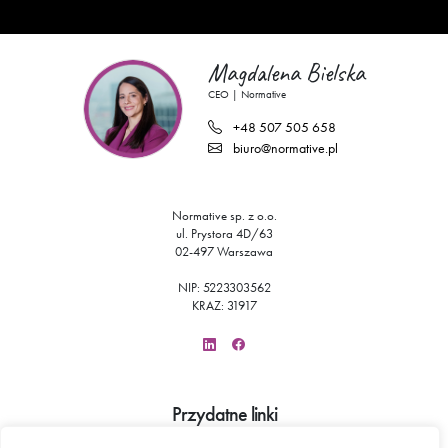
Magdalena Bielska
CEO | Normative
+48 507 505 658
biuro@normative.pl
Normative sp. z o.o.
ul. Prystora 4D/63
02-497 Warszawa
NIP:
522
330
35
62
KRAZ: 31917
Przydatne linki
FAQ